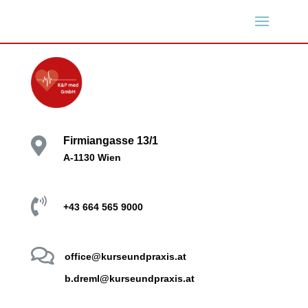
Firmiangasse 13/1

A-1130 Wien

+43 664 565 9000

office@kurseundpraxis.at
b.dreml@kurseundpraxis.at