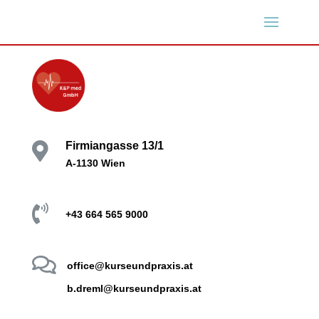
Firmiangasse 13/1

A-1130 Wien

+43 664 565 9000

office@kurseundpraxis.at
b.dreml@kurseundpraxis.at