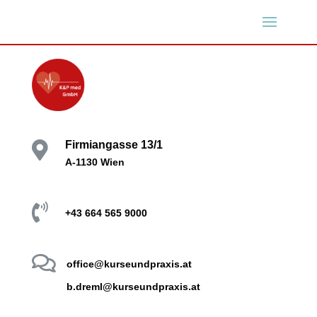
Firmiangasse 13/1

A-1130 Wien

+43 664 565 9000

office@kurseundpraxis.at
b.dreml@kurseundpraxis.at